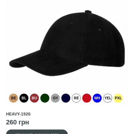
BE
BL
BU
GY
RE
WH
YEL
PXL
HEAVY-1926
260 грн