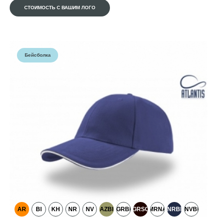
СТОИМОСТЬ С ВАШИМ ЛОГО
Бейсболка
AR
BI
KH
NR
NV
AZBI
GRBI
GRSC
MRNA
NRBI
NVBI