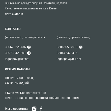
Вышивка на одежде: рисунки, логотипы, надписи
Качественная вышивка на кепке в Киеве
Другие статьи
КОНТАКТЫ
(термопечать, шелкотрафарет)
(вышивка, прямая печать)
380673228736
380660507510
380730423201
380442323416
logotipov@ukr.net
logotipov@ukr.net
РЕЖИМ РАБОТЫ
Пн-Пт: 12:00 - 18:00,
Сб-Вс: выходной
г. Киев, ул. Борщаговская 145
(визит в офис по предварительной договоренности)
Мы в соцсетях: