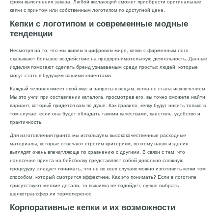
сроки выполнения заказа. Любой желающий сможет приобрести оригинальные
кепки с принтом или собственным логотипом по доступной цене.
Кепки с логотипом и современные модные
тенденции
Несмотря на то, что мы живем в цифровом мире, кепки с фирменным лого
оказывают большое воздействие на предпринимательскую деятельность. Данные
изделия помогают сделать бренд узнаваемым среди простых людей, которые
могут стать в будущем вашими клиентами.
Каждый человек имеет свой вкус и запросы к вещам, кепка не стала исключением.
Мы это учли при составлении каталога, просмотрев его, вы точно сможете найти
вариант, который придется вам по душе. Как правило, кепку будут носить только в
том случае, если она будет обладать такими качествами, как стиль, удобство и
практичность.
Для изготовления принта мы используем высококачественные расходные
материалы, которые отвечают строгим критериям, поэтому наши изделия
выглядят очень впечатляюще по сравнению с другими. В связи с тем, что
нанесение принта на бейсболку представляет собой довольно сложную
процедуру, следует понимать, что не во всех случаях можно изготовить кепки тем
способом, который смотрится эффектнее. Как это понимать? Если в логотипе
присутствуют мелкие детали, то вышивка не подойдет, лучше выбрать
шелкотрансфер ли термоперенос.
Корпоративные кепки и их возможности