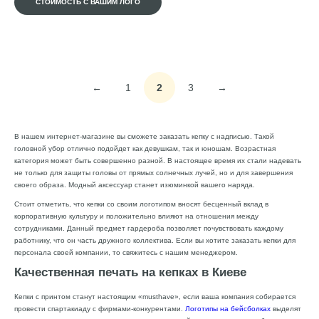
СТОИМОСТЬ С ВАШИМ ЛОГО
←
1
2
3
→
В нашем интернет-магазине вы сможете заказать кепку с надписью. Такой
головной убор отлично подойдет как девушкам, так и юношам. Возрастная
категория может быть совершенно разной. В настоящее время их стали надевать
не только для защиты головы от прямых солнечных лучей, но и для завершения
своего образа. Модный аксессуар станет изюминкой вашего наряда.
Стоит отметить, что кепки со своим логотипом вносят бесценный вклад в
корпоративную культуру и положительно влияют на отношения между
сотрудниками. Данный предмет гардероба позволяет почувствовать каждому
работнику, что он часть дружного коллектива. Если вы хотите заказать кепки для
персонала своей компании, то свяжитесь с нашим менеджером.
Качественная печать на кепках в Киеве
Кепки с принтом станут настоящим «musthave», если ваша компания собирается
провести спартакиаду с фирмами-конкурентами.
Логотипы на бейсболках
выделят