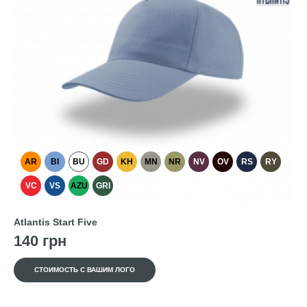
AR
BI
BU
GD
KH
MN
NR
NV
OV
RS
RY
VC
VS
AZU
GRI
Atlantis Start Five
140 грн
СТОИМОСТЬ С ВАШИМ ЛОГО