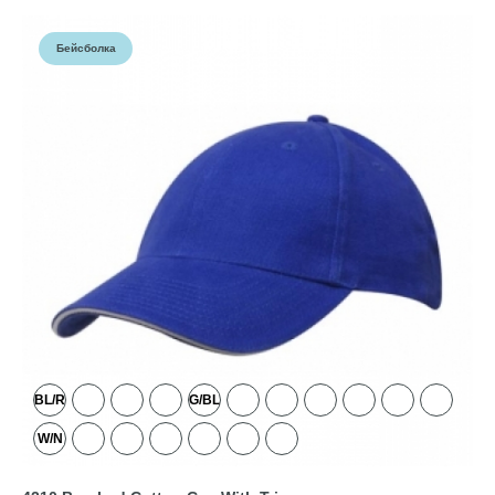
Бейсболка
BL/R
G/BL
W/N