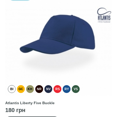
BI
GC
KH
NR
NV
RS
RY
VS
Atlantis Liberty Five Buckle
180 грн