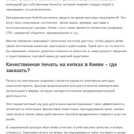
командный дух собственника бизнеса, который покоряет сердца людей и
завоевывает их расположение.
Брендированные бейсболки можно увидеть во время массовых мероприятий. Это
могут быть спортивные состязания, промо-акции, ярмарки, выставки и
интеллектуальные турниры. Кепки с лого также являются элементом униформы
СТО, заведений общепита, парикмахерских и т.д..
Многие компании заказывают нанесение логотипа для того, чтобы дарить кепки
своим постоянным клиентам, партнерам и работникам. Такой жест не останется
без внимания, поможет добиться лояльности клиентов, а также донесет сведения
о существовании торговой марки до широкой аудитории.
Качественная печать на кепках в Киеве – где
заказать?
Печать на текстильных изделиях считается одним из популярных методов
нанесения принта. Данным предложением пользуются многие коммерческие
организации и фирмы, которые находятся в начале предпринимательской
деятельности.
Этот маркетинговый ход уже длительное время показывает свою эффективность,
несмотря на небольшие финансовые инвестиции. Брендирование кепок заняло
свою нишу в списке самых действенных способов продвижения товаров и услуг на
рынке.
В современной культуре мерч кепки сочетают в себе высокое качество и низкую
стоимость. Заказывая печать на кепках, вы подчеркиваете свою значимость среди