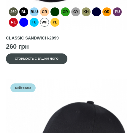
269
BL
BLU
CR
GR
GY
KH
OR
PU
RE
TU
WH
YE
CLASSIC SANDWICH-2099
260 грн
СТОИМОСТЬ С ВАШИМ ЛОГО
Бейсболка