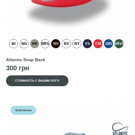
BI
NG
NR
NRS
NV
RS
RY
VS
CM
GRI
NRVS
Atlantis Snap Back
300 грн
СТОИМОСТЬ С ВАШИМ ЛОГО
Бейсболка