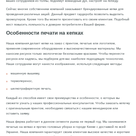
ваших сотрудников из толпы, поднимут командный дух, настроят на победу.
Сейчас многие собственники компаний заказывают брендированные кепки для
проведения различных акций. Данный предмет гардероба позволить выделить
промоутеров. Кроме того Вы можете презентовать его своим клиентам. Подобный
жест повысить лояльность и доверие потребителя к Вашей фирме.
Особенности печати на кепках
Наша компания делает кепки на заказ с принтом, печатью или логотипом,
применяя современное оборудование и высококачественные материалы. Мы
наносим рисунок только экологически безопасными красками. Чтобы перенести
рисунок или надпись, мы подберем для вас наиболее подходящую технологию.
Наши сотрудники могут нанести изображение, используя следующие методы:
машинную вышивку,
термоперенос,
шелкотрафаретную печать.
Каждый из способов имеет свои преимущества и особенности, о которых вы
сможете узнать у наших профессиональных консультантов. Чтобы заказать кепочку
с оригинальным принтом, необходимо связаться с нашим менеджером или
оставить заявку.
Наша фирма работает в данном сегменте рынка не первый год. Мы занимаемся
печатью на кепках и прочих головных уборах в городе Киеве с доставкой по всей
Украине. Наша компания гарантирует своим клиентам высокое качество и короткие