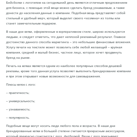
Бейсболки с логотипом на сегодняшний день являются отличным предложением
для бизнеса, с помощью этой вещи можно сделать бренд узнаваемым, а также
донести до населения данные о компании. Подобная вещь представляет собой
стильный и удобный мерч, который выделит своего «хозяина» из толпы или
станет замечательным подарком.
В наши дни кепки, оформленные в корпоративном стиле, широко используются
людьми, и следует отметить, что дают неплохой рекламный результат. Главное
достоинство данного способа маркетинга – это небольшие финансовые вложения.
Услугу печати на текстиле может позволить себе любой желающий – крупная
компания, средний и малый бизнес, частное лицо, которое хочет продвинуть
бренд на рынке.
Печать на кепках является одним из наиболее популярных способов дешевой
рекламы, кроме того данная услуга позволяет выполнить брендирование компании
и при этом открывает новые возможности для самовыражения.
Плюсы кепок с лого:
– практичность;
– универсальность;
– узнаваемость;
– популярность.
Подобные вещи могут носить люди любого пола и возраста. В наши дни
брендированные кепки в большей степени считаются прекрасным аксессуаром,
который прекрасно сочетается с лого футболкой. Вещи с лого показывают