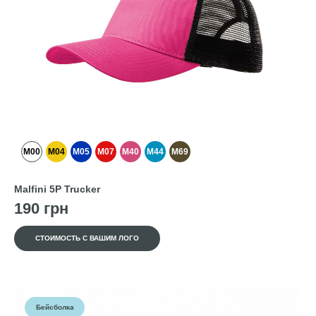
M00
M04
M05
M07
M40
M44
M69
Malfini 5P Trucker
190 грн
СТОИМОСТЬ С ВАШИМ ЛОГО
Бейсболка