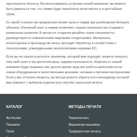
партнеров по бизнесу. Воспользовавшись услугами нашей компании, вы можете
быть уверены в том, что заявка будет выполнена качественно и в кратчайшие
сроки.
Со своей стороны мы предлагаем низкие цены и скидку при размещении больших
объемов. Огромный опыт и навыки позволяют нашим специалистам создавать
уникальные решения. В процессе создания дизайна, наши специалисты
руководствуются современными мировыми тенденциями. Материалы,
используемые в производстве кепок, проходят обработку в соответствии с
технологиями, утвержденными экологическими нормами ЕС.
Если вы не нашли в каталоге экземпляр, который вам подходит, можете показать
нам свой эскиз и мы воплотим вашу задумку в реальность. Изделия от нашей
компании будут радовать вас долгое время, ведь все работы выполняются на
новом оборудовании и качественными красками, нитками и прочими материалами.
Если у вас остались вопросы, вы всегда можете обратиться к менеджеру, который
вам поможет с выбором изделия или способа нанесения печати.
КАТАЛОГ
МЕТОДЫ ПЕЧАТИ
Футболки
Термопечать
Панамки
Машинная вышивка
Поло
Трафаретная печать