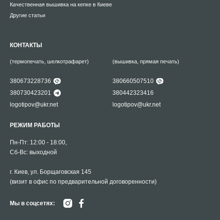
Качественная вышивка на кепке в Киеве
Другие статьи
КОНТАКТЫ
(термопечать, шелкотрафарет)
(вышивка, прямая печать)
380673228736
380660507510
380730423201
380442323416
logotipov@ukr.net
logotipov@ukr.net
РЕЖИМ РАБОТЫ
Пн-Пт: 12:00 - 18:00,
Сб-Вс: выходной
г. Киев, ул. Борщаговская 145
(визит в офис по предварительной договоренности)
Мы в соцсетях: