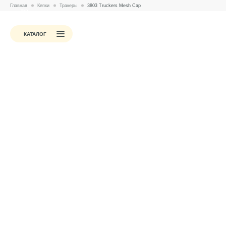
Главная
Кепки
Тракеры
3803 Truckers Mesh Cap
Укр.
Стоимость
Методы печати
Примеры работ
КАТАЛОГ