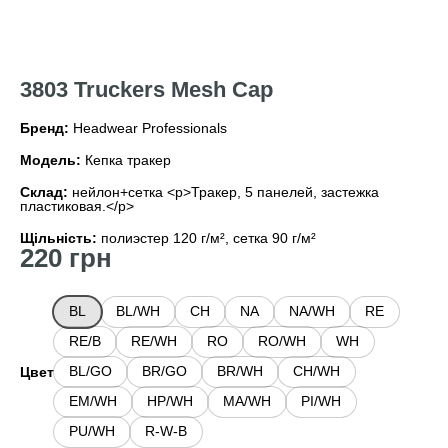
3803 Truckers Mesh Cap
Бренд:
Headwear Professionals
Модель:
Кепка тракер
Склад:
нейлон+сетка <p>Тракер, 5 панелей, застежка
пластиковая.</p>
Щільність:
полиэстер 120 г/м², сетка 90 г/м²
220
грн
BL
BL/WH
CH
NA
NA/WH
RE
RE/B
RE/WH
RO
RO/WH
WH
BL/GO
BR/GO
BR/WH
CH/WH
Цвет
EM/WH
HP/WH
MA/WH
PI/WH
PU/WH
R-W-B